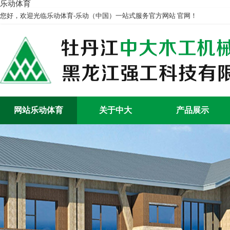
乐动体育
您好，欢迎光临乐动体育-乐动（中国）一站式服务官方网站 官网！
网站乐动体育
关于中大
产品展示