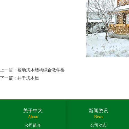
上一篇：
被动式木结构综合教学楼
下一篇：
井干式木屋
关于中大
新闻资讯
About
News
公司简介
公司动态