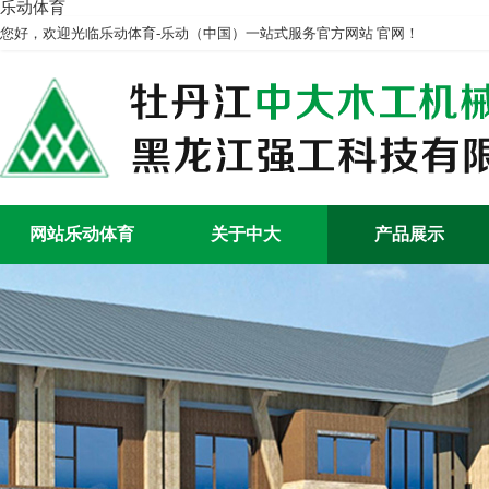
乐动体育
您好，欢迎光临乐动体育-乐动（中国）一站式服务官方网站 官网！
网站乐动体育
关于中大
产品展示