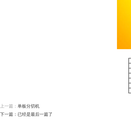
上一篇：
单板分切机
下一篇：已经是最后一篇了