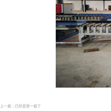
上一篇：已经是第一篇了