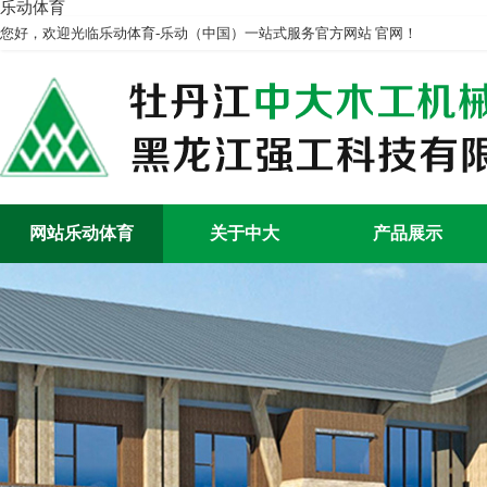
乐动体育
您好，欢迎光临乐动体育-乐动（中国）一站式服务官方网站 官网！
网站乐动体育
关于中大
产品展示