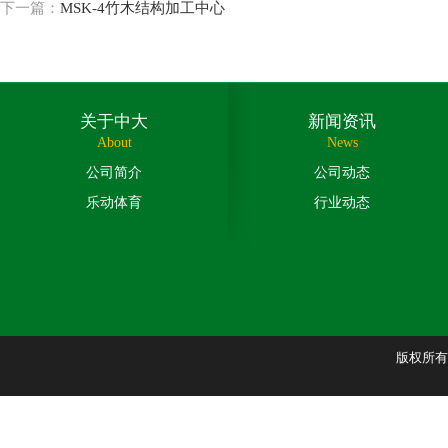
下一篇：
MSK-4竹木结构加工中心
关于中大
新闻资讯
About
News
公司简介
公司动态
乐动体育
行业动态
版权所有