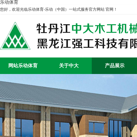
乐动体育
您好，欢迎光临乐动体育-乐动（中国）一站式服务官方网站 官网！
网站乐动体育
关于中大
产品展示