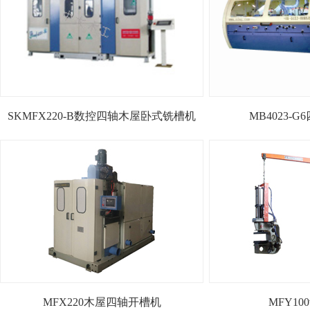
SKMFX220-B数控四轴木屋卧式铣槽机
MB4023-
MFX220木屋四轴开槽机
MFY1